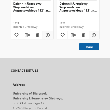
Dziennik Urzędowy
Dziennik Urzędowy
Dz
Województwa
Województwa
Wo
Augustowskiego 1821, nr
Augustowskiego 1821, nr
Au
1
4
5
1821
1821
182
dziennik urzędowy
dziennik urzędowy
dzi
More
CONTACT DETAILS
Address
University of Bialystok,
University Library Jerzy Giedroyc,
ul. K. Ciołkowskiego 1R
15-245 Bialystok, Poland