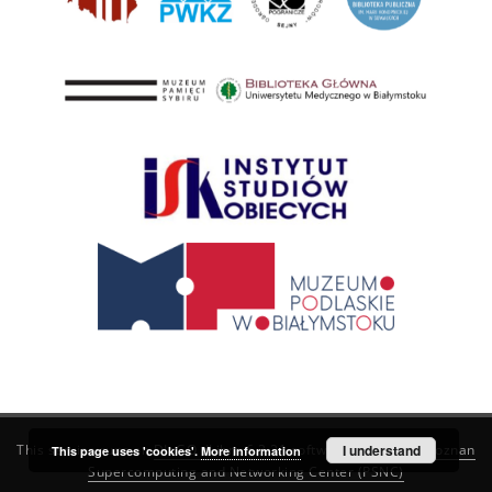
This service runs on
DInGO dLibra 6.3.21
software created by
I understand
Poznan
This page uses 'cookies'.
More information
Supercomputing and Networking Center (PSNC)