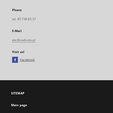
Phone
tel. 85 738 85 37
E-Mail
pbc@uwb.edu.pl
Visit us!
Facebook
External
link,
will
open
in
a
SITEMAP
new
tab
Main page