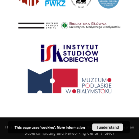
This service runs on
DInGO dLibra 6.3.21
software created by
I understand
Poznan
This page uses 'cookies'.
More information
Supercomputing and Networking Center (PSNC)