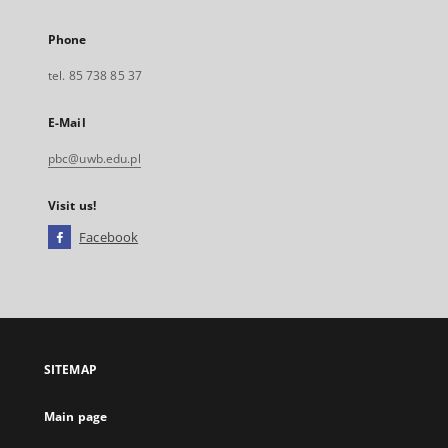
Phone
tel. 85 738 85 37
E-Mail
pbc@uwb.edu.pl
Visit us!
Facebook
External
link,
will
open
in
a
SITEMAP
new
tab
Main page