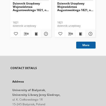
Dziennik Urzędowy
Dziennik Urzędowy
Dz
Województwa
Województwa
Wo
Augustowskiego 1821, nr
Augustowskiego 1821, nr
Au
1
4
5
1821
1821
182
dziennik urzędowy
dziennik urzędowy
dzi
More
CONTACT DETAILS
Address
University of Bialystok,
University Library Jerzy Giedroyc,
ul. K. Ciołkowskiego 1R
15-245 Bialystok, Poland