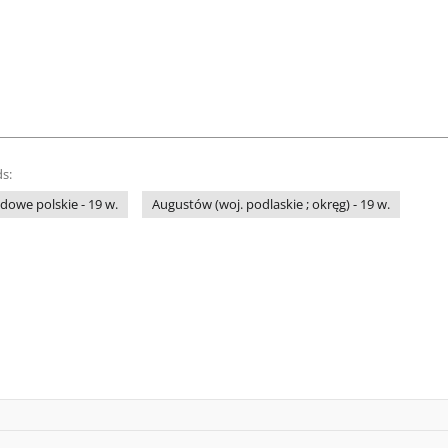
s:
owe polskie - 19 w.
Augustów (woj. podlaskie ; okręg) - 19 w.