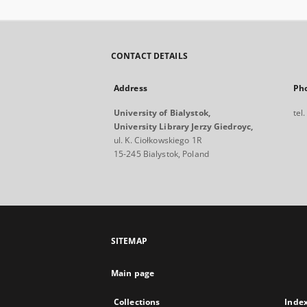
CONTACT DETAILS
Address
Ph
University of Bialystok,
tel
University Library Jerzy Giedroyc,
ul. K. Ciołkowskiego 1R
15-245 Bialystok, Poland
SITEMAP
Main page
Collections
Inde