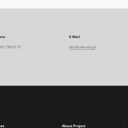
one
E-Mail
. 85 738 85 37
pbc@uwb.edu.pl
xes
About Project