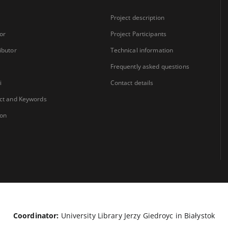
Project description
or
Project Participants
ibutor
Technical information
Frequently asked questions
i
Contact details
ct and Keywords
ion
Coordinator:
University Library Jerzy Giedroyc in Białystok