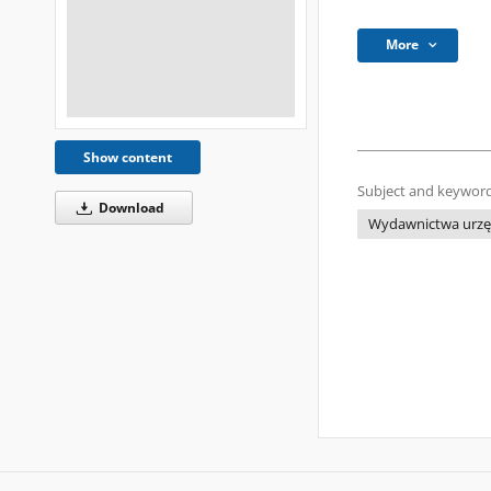
More
Show content
Subject and keyword
Download
Wydawnictwa urzęd