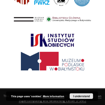
This service runs on
DInGO dLibra 6.3.21
software created by
I understand
Poznan
This page uses 'cookies'.
More information
Supercomputing and Networking Center (PSNC)