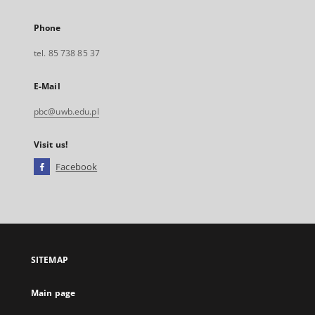
Phone
tel. 85 738 85 37
E-Mail
pbc@uwb.edu.pl
Visit us!
Facebook
External
link,
will
open
in
a
SITEMAP
new
tab
Main page