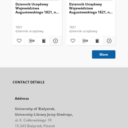
Dziennik Urzędowy
Dziennik Urzędowy
Dz
Województwa
Województwa
Wo
Augustowskiego 1821, nr
Augustowskiego 1821, nr
Au
1
4
5
1821
1821
182
dziennik urzędowy
dziennik urzędowy
dzi
More
CONTACT DETAILS
Address
University of Bialystok,
University Library Jerzy Giedroyc,
ul. K. Ciołkowskiego 1R
15-245 Bialystok, Poland