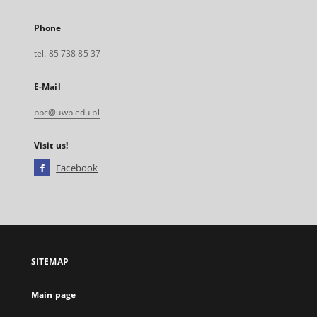
Phone
tel. 85 738 85 37
E-Mail
pbc@uwb.edu.pl
Visit us!
Facebook
External
link,
will
open
in
a
SITEMAP
new
tab
Main page