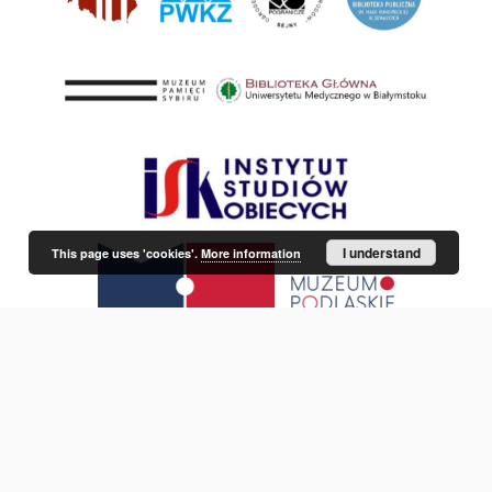
I understand
This page uses 'cookies'.
More information
This service runs on
DInGO dLibra 6.3.21
software created by
Poznan
Supercomputing and Networking Center (PSNC)