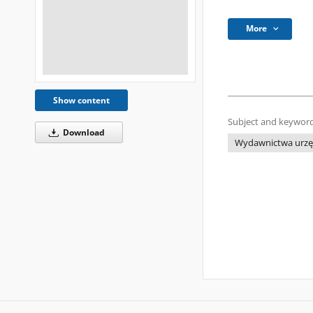
More
Show content
Subject and keyword
Download
Wydawnictwa urzęd