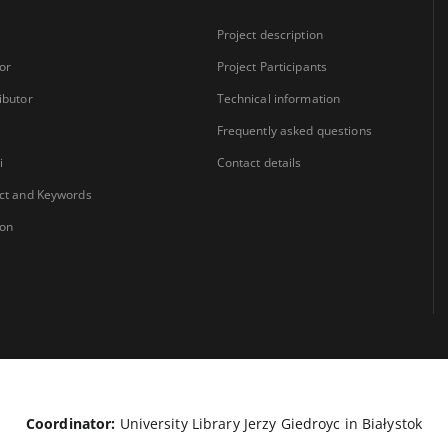
Project description
or
Project Participants
ibutor
Technical information
Frequently asked questions
i
Contact details
ct and Keywords
ion
Coordinator:
University Library Jerzy Giedroyc in Białystok