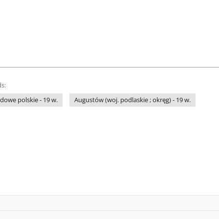
s:
owe polskie - 19 w.
Augustów (woj. podlaskie ; okręg) - 19 w.