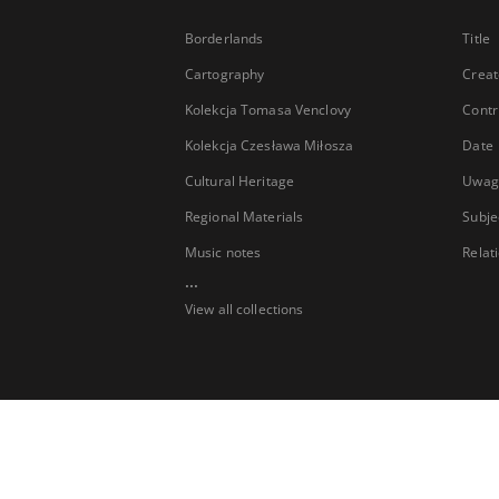
Borderlands
Title
Cartography
Creat
Kolekcja Tomasa Venclovy
Contr
Kolekcja Czesława Miłosza
Date
Cultural Heritage
Uwag
Regional Materials
Subje
Music notes
Relat
...
View all collections