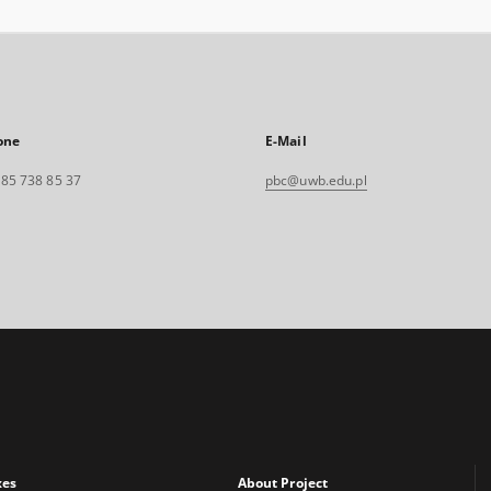
one
E-Mail
. 85 738 85 37
pbc@uwb.edu.pl
xes
About Project