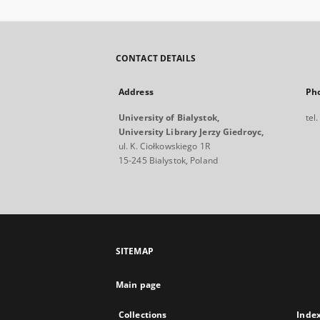
CONTACT DETAILS
Address
Ph
University of Bialystok,
tel
University Library Jerzy Giedroyc,
ul. K. Ciołkowskiego 1R
15-245 Bialystok, Poland
SITEMAP
Main page
Collections
Inde