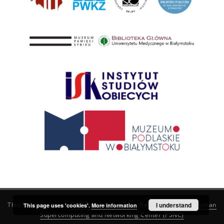
This service runs on
DInGO dLibra 6.3.21
software created by
I understand
Poznan
This page uses 'cookies'.
More information
Supercomputing and Networking Center (PSNC)