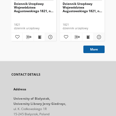
Dziennik Urzędowy
Dziennik Urzędowy
Dz
Województwa
Województwa
Wo
Augustowskiego 1821, nr
Augustowskiego 1821, nr
Au
1
4
5
1821
1821
182
dziennik urzędowy
dziennik urzędowy
dzi
More
CONTACT DETAILS
Address
University of Bialystok,
University Library Jerzy Giedroyc,
ul. K. Ciołkowskiego 1R
15-245 Bialystok, Poland