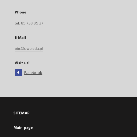
Phone
tel. 85 738 85 37
E-Mail
pbc@uwb.edu.pl
Visit us!
Facebook
External
link,
will
open
in
a
SITEMAP
new
tab
Main page