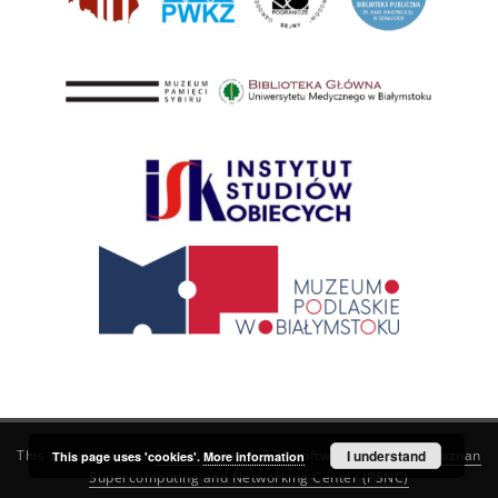
This service runs on
DInGO dLibra 6.3.21
software created by
I understand
Poznan
This page uses 'cookies'.
More information
Supercomputing and Networking Center (PSNC)