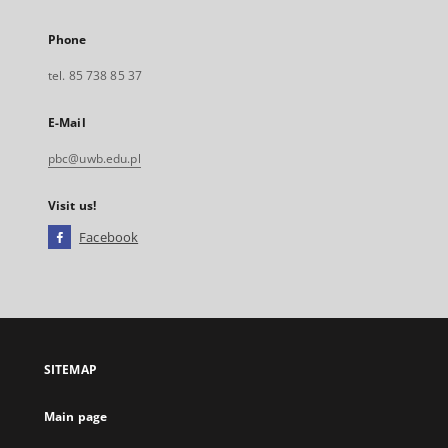
Phone
tel. 85 738 85 37
E-Mail
pbc@uwb.edu.pl
Visit us!
Facebook
External
link,
will
open
in
a
SITEMAP
new
tab
Main page