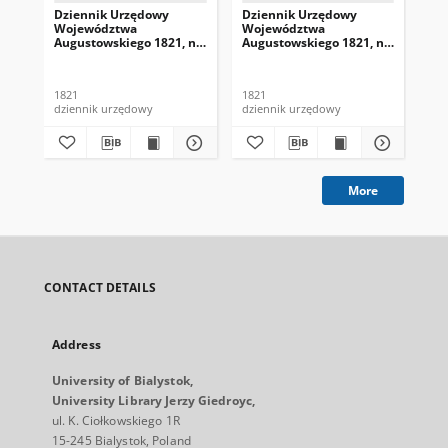
Dziennik Urzędowy
Dziennik Urzędowy
Dz
Województwa
Województwa
Wo
Augustowskiego 1821, nr
Augustowskiego 1821, nr
Au
1
4
5
1821
1821
182
dziennik urzędowy
dziennik urzędowy
dzi
More
CONTACT DETAILS
Address
University of Bialystok,
University Library Jerzy Giedroyc,
ul. K. Ciołkowskiego 1R
15-245 Bialystok, Poland