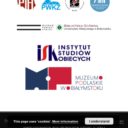
This service runs on
DInGO dLibra 6.3.21
software created by
I understand
Poznan
This page uses 'cookies'.
More information
Supercomputing and Networking Center (PSNC)