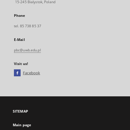
15-245 Bialystok, Poland
Phone
tel. 85 738 85 37
E-Mail
pbc@uwb.edu.pl
Visit us!
Facebook
External
link,
will
open
in
a
SITEMAP
new
tab
Main page