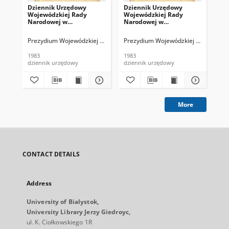
Dziennik Urzędowy
Dziennik Urzędowy
Dz
Wojewódzkiej Rady
Wojewódzkiej Rady
Wo
Narodowej w
Narodowej w
Na
Białymstoku. 1983, nr 1
Białymstoku. 1983, nr 4
Bia
Prezydium Wojewódzkiej Rady Narodowej (Białystok). Red.
Prezydium Wojewódzkiej Rady Narodow
Pre
1983
1983
198
dziennik urzędowy
dziennik urzędowy
dzi
More
CONTACT DETAILS
Address
University of Bialystok,
University Library Jerzy Giedroyc,
ul. K. Ciołkowskiego 1R