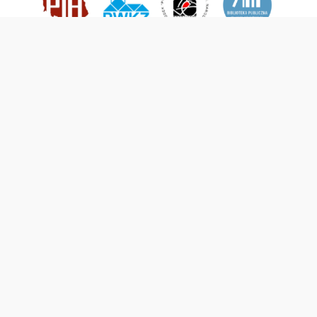
This service runs on
DInGO dLibra 6.3.21
software created by
Poznan
Supercomputing and Networking Center (PSNC)