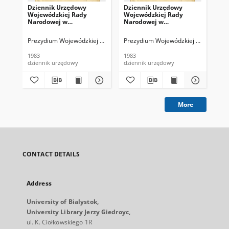
Dziennik Urzędowy
Dziennik Urzędowy
Dz
Wojewódzkiej Rady
Wojewódzkiej Rady
Wo
Narodowej w
Narodowej w
Na
Białymstoku. 1983, nr 1
Białymstoku. 1983, nr 4
Bia
Prezydium Wojewódzkiej Rady Narodowej (Białystok). Red.
Prezydium Wojewódzkiej Rady Narodow
Pre
1983
1983
198
dziennik urzędowy
dziennik urzędowy
dzi
More
CONTACT DETAILS
Address
University of Bialystok,
University Library Jerzy Giedroyc,
ul. K. Ciołkowskiego 1R