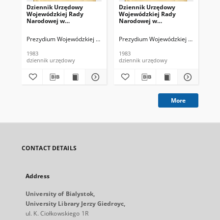
Dziennik Urzędowy
Dziennik Urzędowy
Dz
Wojewódzkiej Rady
Wojewódzkiej Rady
Wo
Narodowej w
Narodowej w
Na
Białymstoku. 1983, nr 1
Białymstoku. 1983, nr 4
Bia
Prezydium Wojewódzkiej Rady Narodowej (Białystok). Red.
Prezydium Wojewódzkiej Rady Narodow
Pre
1983
1983
198
dziennik urzędowy
dziennik urzędowy
dzi
More
CONTACT DETAILS
Address
University of Bialystok,
University Library Jerzy Giedroyc,
ul. K. Ciołkowskiego 1R