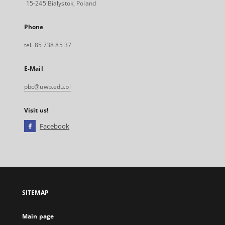
15-245 Bialystok, Poland
Phone
tel. 85 738 85 37
E-Mail
pbc@uwb.edu.pl
Visit us!
Facebook
External
link,
will
open
in
a
SITEMAP
new
tab
Main page