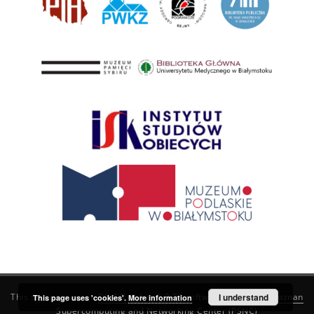
This service runs on
DInGO dLibra 6.3.21
software created by
I understand
Poznan
This page uses 'cookies'.
More information
Supercomputing and Networking Center (PSNC)