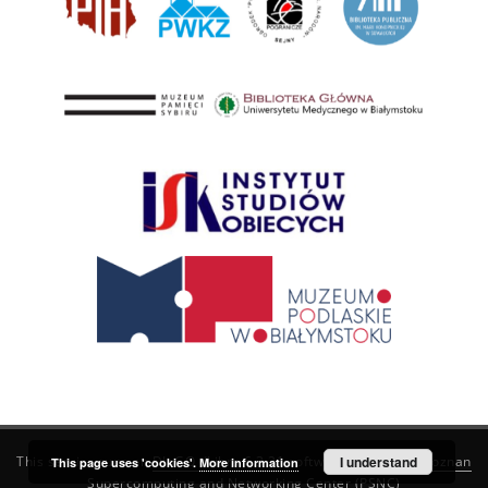
This service runs on
DInGO dLibra 6.3.21
software created by
I understand
Poznan
This page uses 'cookies'.
More information
Supercomputing and Networking Center (PSNC)