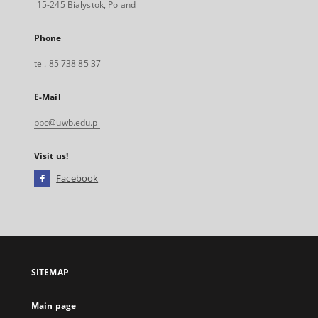
15-245 Bialystok, Poland
Phone
tel. 85 738 85 37
E-Mail
pbc@uwb.edu.pl
Visit us!
Facebook
External
link,
will
open
in
a
SITEMAP
new
tab
Main page