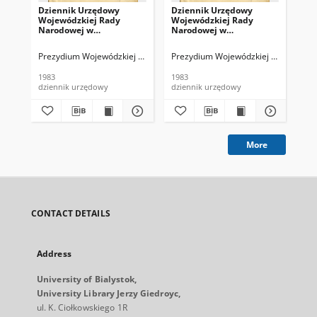
Dziennik Urzędowy
Dziennik Urzędowy
Dz
Wojewódzkiej Rady
Wojewódzkiej Rady
Wo
Narodowej w
Narodowej w
Na
Białymstoku. 1983, nr 1
Białymstoku. 1983, nr 4
Bia
Prezydium Wojewódzkiej Rady Narodowej (Białystok). Red.
Prezydium Wojewódzkiej Rady Narodow
Pre
1983
1983
198
dziennik urzędowy
dziennik urzędowy
dzi
More
CONTACT DETAILS
Address
University of Bialystok,
University Library Jerzy Giedroyc,
ul. K. Ciołkowskiego 1R