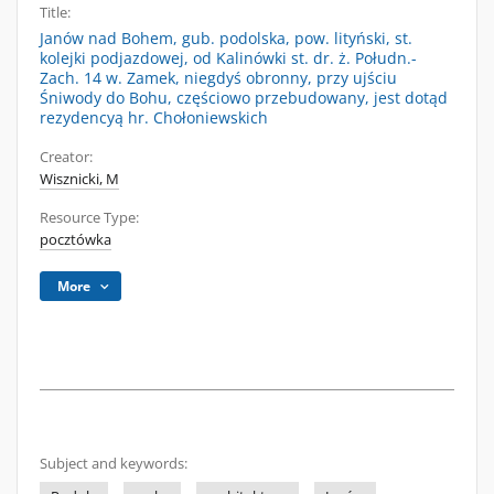
Title:
Janów nad Bohem, gub. podolska, pow. lityński, st.
kolejki podjazdowej, od Kalinówki st. dr. ż. Połudn.-
Zach. 14 w. Zamek, niegdyś obronny, przy ujściu
Śniwody do Bohu, częściowo przebudowany, jest dotąd
rezydencyą hr. Chołoniewskich
Creator:
Wisznicki, M
Resource Type:
pocztówka
More
Subject and keywords: