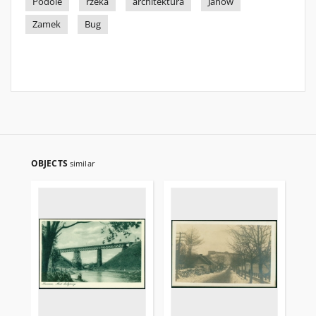
Podole
rzeka
architektura
Janów
Zamek
Bug
OBJECTS
similar