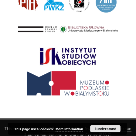
This service runs on
DInGO dLibra 6.3.21
software created by
I understand
Poznan
This page uses 'cookies'.
More information
Supercomputing and Networking Center (PSNC)