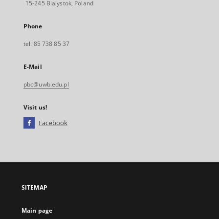
15-245 Bialystok, Poland
Phone
tel. 85 738 85 37
E-Mail
pbc@uwb.edu.pl
Visit us!
Facebook
External
link,
will
open
in
a
SITEMAP
new
tab
Main page