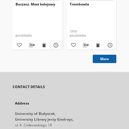
Buczacz. Most kolejowy
Trembowla
Cz
1918
191
pocztówka
pocztówka
poc
More
CONTACT DETAILS
Address
University of Bialystok,
University Library Jerzy Giedroyc,
ul. K. Ciołkowskiego 1R