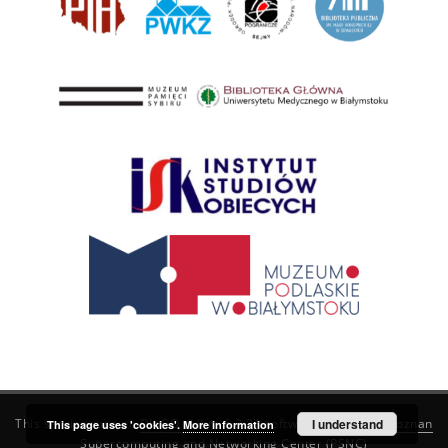
This service runs on
DInGO dLibra 6.3.21
software created by
I understand
Poznan
This page uses 'cookies'.
More information
Supercomputing and Networking Center (PSNC)