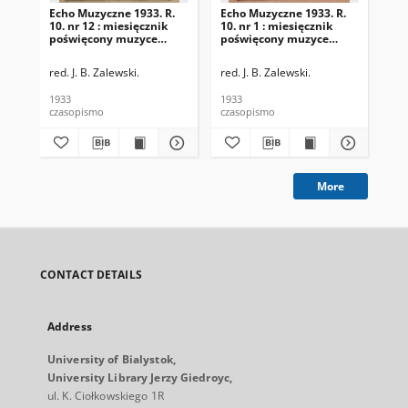
Echo Muzyczne 1933. R.
Echo Muzyczne 1933. R.
Ec
10. nr 12 : miesięcznik
10. nr 1 : miesięcznik
10.
poświęcony muzyce
poświęcony muzyce
po
kościelnej i świeckiej
kościelnej i świeckiej
koś
oraz zespołom
oraz zespołom
or
red. J. B. Zalewski.
red. J. B. Zalewski.
red
muzycznym i teatralnym
muzycznym i teatralnym
mu
1933
1933
193
czasopismo
czasopismo
cza
More
CONTACT DETAILS
Address
University of Bialystok,
University Library Jerzy Giedroyc,
ul. K. Ciołkowskiego 1R