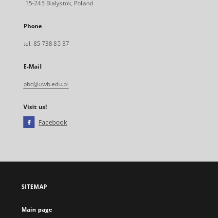
15-245 Bialystok, Poland
Phone
tel. 85 738 85 37
E-Mail
pbc@uwb.edu.pl
Visit us!
Facebook
External
link,
will
open
in
a
SITEMAP
new
tab
Main page