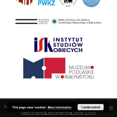
This service runs on
DInGO dLibra 6.3.21
software created by
I understand
Poznan
This page uses 'cookies'.
More information
Supercomputing and Networking Center (PSNC)