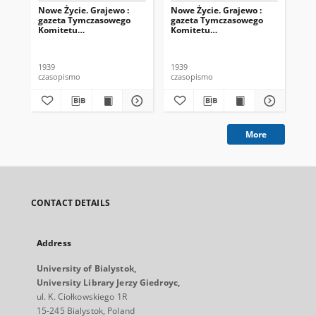
Nowe Życie. Grajewo :
Nowe Życie. Grajewo :
Now
gazeta Tymczasowego
gazeta Tymczasowego
ga
Komitetu
Komitetu
Ko
Szczuczyńskiego
Szczuczyńskiego
Sz
powiatu, Obwodu
powiatu, Obwodu
po
Białostockiego
Białostockiego
Bia
1939
1939
193
Zachodniej Białorusi
Zachodniej Białorusi
Zac
czasopismo
czasopismo
cza
1939, nr 6
1939, nr 8
193
More
CONTACT DETAILS
Address
University of Bialystok,
University Library Jerzy Giedroyc,
ul. K. Ciołkowskiego 1R
15-245 Bialystok, Poland