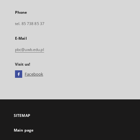
Phone
tel. 85 738 85 37
E-Mail
pbc@uwb.edu.pl
Visit us!
Facebook
External
link,
will
open
in
a
SITEMAP
new
tab
Main page