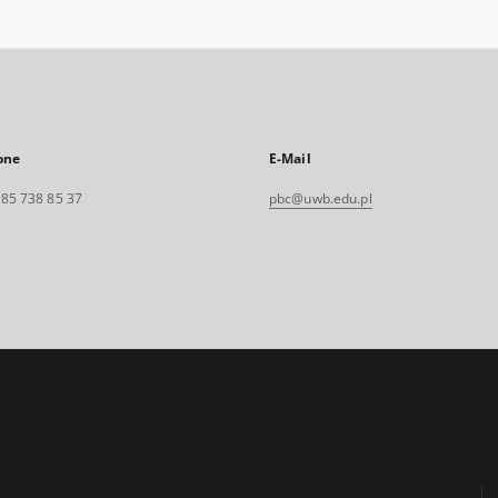
one
E-Mail
. 85 738 85 37
pbc@uwb.edu.pl