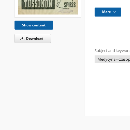
More
Show content
Download
Subject and keyword
Medycyna - czaso