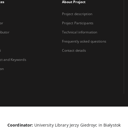
xes
About Project
Project description
or
Project Participants
ibutor
Technical information
Frequently asked questions
i
Contact details
ct and Keywords
ion
Coordinator:
University Library Jerzy Giedroyc in Białystok