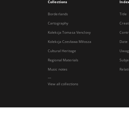
Collections
Inde
Borderlands
Title
Cartography
Creat
Kolekcja Tomasa Venclovy
Contr
Kolekcja Czesława Miłosza
Date
Cultural Heritage
Uwag
Regional Materials
Subje
Music notes
Relat
...
View all collections