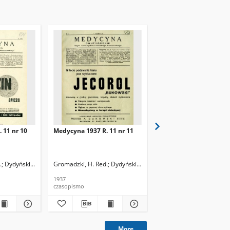
 11 nr 10
Medycyna 1937 R. 11 nr 11
Medycyna 1937 R. 11 n
.
Dydyński, Ludwik. Red.
Gromadzki, H. Red.
Dydyński, Ludwik. Red.
Gromadzki, H. Red.
Dydy
1937
1937
czasopismo
czasopismo
More