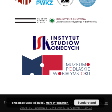
This service runs on
DInGO dLibra 6.3.21
software created by
I understand
Poznan
This page uses 'cookies'.
More information
Supercomputing and Networking Center (PSNC)