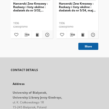
Harcerski Zew Kresowy :
Harcerski Zew Kresowy :
Har
Rozkazy i listy okólne :
Rozkazy i listy okólne :
Roz
dodatek do nr 3/32,
dodatek do nr 5/34, maj
dod
marzec 1936 r.
1936 r.
cze
1936
1936
193
czasopismo
czasopismo
cza
More
CONTACT DETAILS
Address
University of Bialystok,
University Library Jerzy Giedroyc,
ul. K. Ciołkowskiego 1R
15-245 Bialystok, Poland