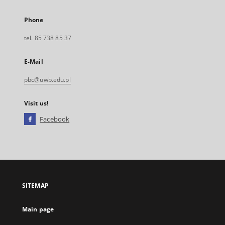
Phone
tel. 85 738 85 37
E-Mail
pbc@uwb.edu.pl
Visit us!
Facebook
External
link,
will
open
in
a
SITEMAP
new
tab
Main page