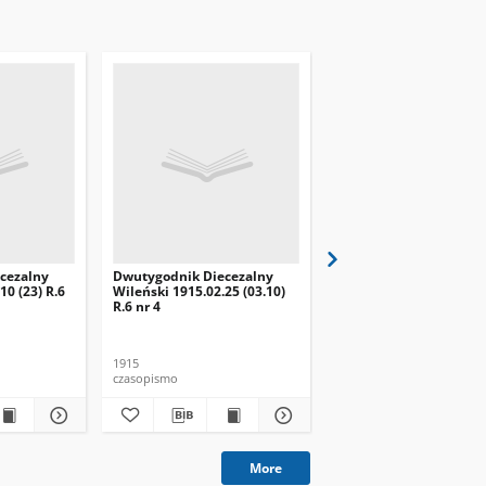
cezalny
Dwutygodnik Diecezalny
Dwutygodnik Diecezal
10 (23) R.6
Wileński 1915.02.25 (03.10)
Wileński 1915.05.25 (06
R.6 nr 4
R.6 nr 10
1915
1915
czasopismo
czasopismo
More