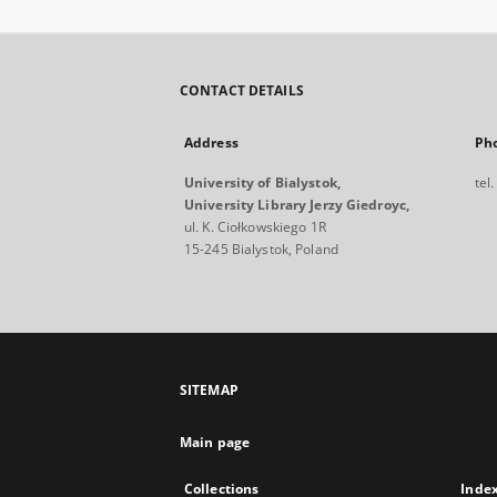
CONTACT DETAILS
Address
Ph
University of Bialystok,
tel
University Library Jerzy Giedroyc,
ul. K. Ciołkowskiego 1R
15-245 Bialystok, Poland
SITEMAP
Main page
Collections
Inde