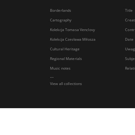
Borderlands
Title
Cartography
Creat
Kolekcja Tomasa Venclovy
Contr
Kolekcja Czesława Miłosza
Date
Cultural Heritage
Uwag
Regional Materials
Subje
Music notes
Relat
...
View all collections