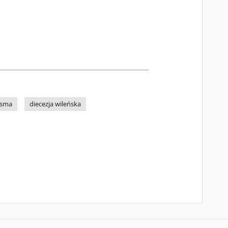
pisma
diecezja wileńska