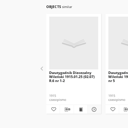
OBJECTS
similar
Dwutygodnik Diecezalny
Dwutygodni
Wileński 1915.01.25 (02.07)
Wileński 19
R.6 nr 1-2
nr 5
1915
1915
czasopismo
czasopismo