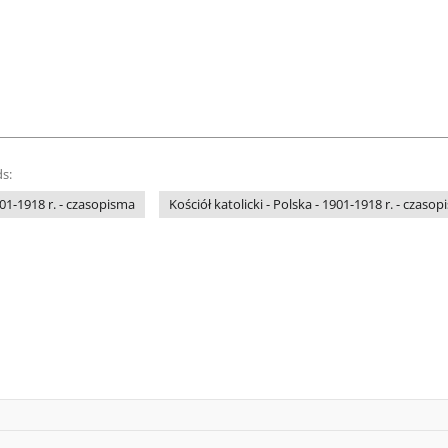
s:
901-1918 r. - czasopisma
Kościół katolicki - Polska - 1901-1918 r. - czaso