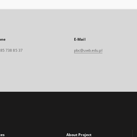
one
E-Mail
. 85 738 85 37
pbc@uwb.edu.pl
xes
About Project