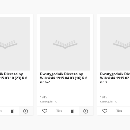
k Diecezalny
Dwutygodnik Diecezalny
Dwutygodnik Die
15.03.10 (23) R.6
Wileński 1915.04.03 (16) R.6
Wileński 1915.02.
nr 6-7
nr 3
1915
1915
czasopismo
czasopismo