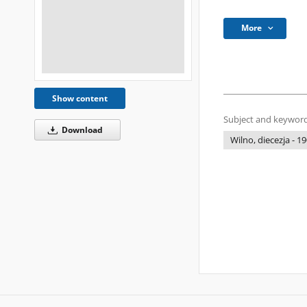
More
Show content
Subject and keyword
Download
Wilno, diecezja - 1