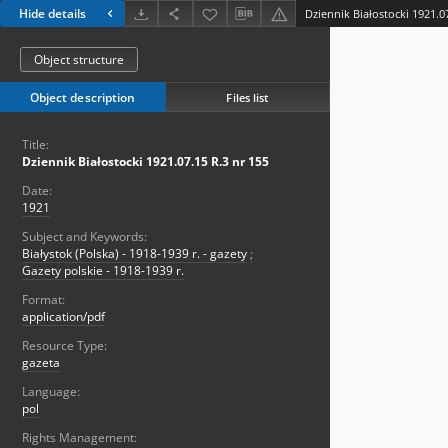
Hide details
Dziennik Białostocki 1921.0
Object structure
Object description
Files list
Title:
Dziennik Białostocki 1921.07.15 R.3 nr 155
Date:
1921
Subject and Keywords:
Białystok (Polska) - 1918-1939 r. - gazety
;
Gazety polskie - 1918-1939 r.
Format:
application/pdf
Resource Type:
gazeta
Language:
pol
Rights Management: