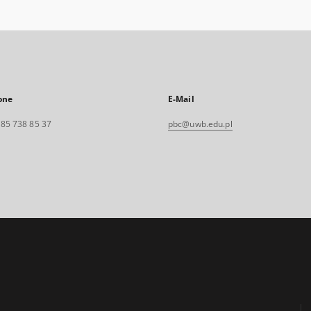
one
E-Mail
. 85 738 85 37
pbc@uwb.edu.pl