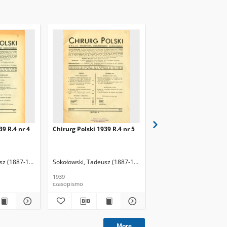
39 R.4 nr 4
Chirurg Polski 1939 R.4 nr 5
Chirurg Polski 1938 R.3
sz (1887-1965). Red.
 (lekarz). Red.
Sokołowski, Tadeusz (1887-1965). Red.
Kołodziejski, Jan (lekarz). Red.
Sokołowski, Tadeusz (18
Kołodziejski, Jan (lekar
1939
1938
czasopismo
czasopismo
More