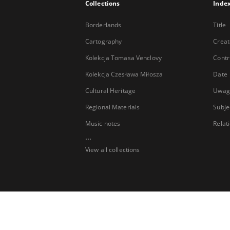
Collections
Inde
Borderlands
Title
Cartography
Creat
Kolekcja Tomasa Venclovy
Contr
Kolekcja Czesława Miłosza
Date
Cultural Heritage
Uwag
Regional Materials
Subje
Music notes
Relat
...
View all collections