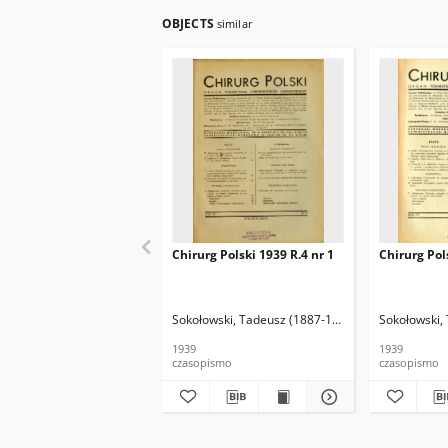
OBJECTS
similar
Chirurg Polski 1939 R.4 nr 1
Chirurg Pol
Sokołowski, Tadeusz (1887-1965). Red.
Sokołowski,
Kołodziejs
1939
1939
czasopismo
czasopismo