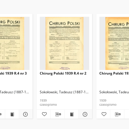
ski 1939 R.4 nr 3
Chirurg Polski 1939 R.4 nr 2
Chirurg Polski 19
 Tadeusz (1887-1965). Red.
ki, Jan (lekarz). Red.
Sokołowski, Tadeusz (1887-1965). Red.
Kołodziejski, Jan (lekarz). Red.
Sokołowski, Tadeu
Kołodziejski, Jan
1939
1939
czasopismo
czasopismo