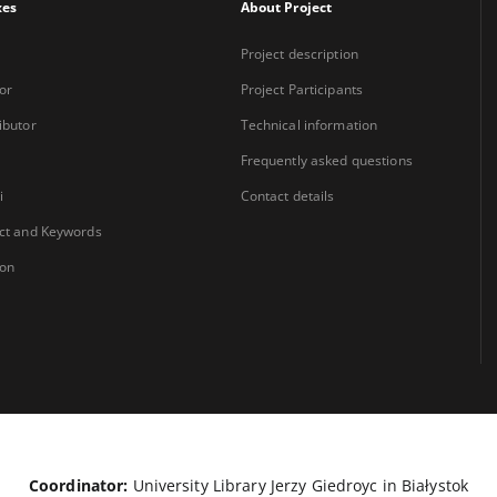
xes
About Project
Project description
or
Project Participants
ibutor
Technical information
Frequently asked questions
i
Contact details
ct and Keywords
ion
Coordinator:
University Library Jerzy Giedroyc in Białystok