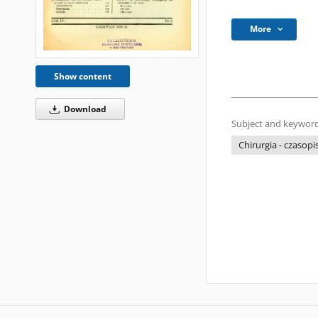
More
Show content
Download
Subject and keyword
Chirurgia - czasop