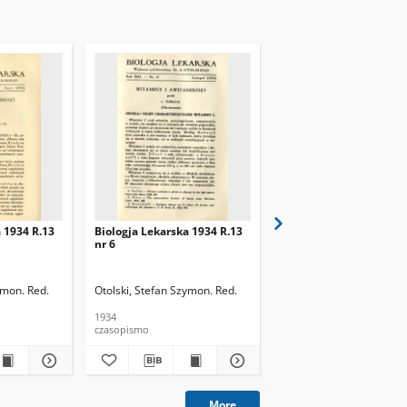
 1934 R.13
Biologja Lekarska 1934 R.13
Biologja Lekarska 1934
nr 6
nr 5
ymon. Red.
Otolski, Stefan Szymon. Red.
Otolski, Stefan Szymon. 
1934
1934
czasopismo
czasopismo
More