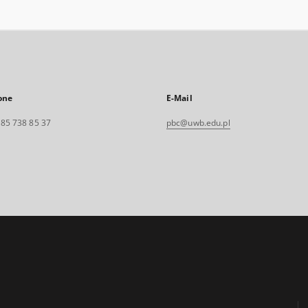
one
E-Mail
. 85 738 85 37
pbc@uwb.edu.pl