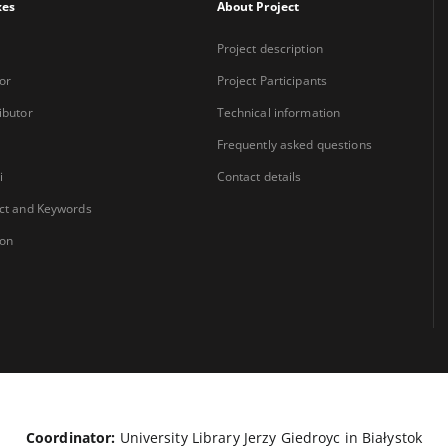
xes
About Project
Project description
or
Project Participants
ibutor
Technical information
Frequently asked questions
i
Contact details
ct and Keywords
ion
Coordinator:
University Library Jerzy Giedroyc in Białystok