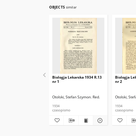
OBJECTS
similar
Biologja Lekarska 1934 R.13
Biologja Le
nr 1
nr 2
Otolski, Stefan Szymon. Red.
Otolski, Ste
1934
1934
czasopismo
czasopismo