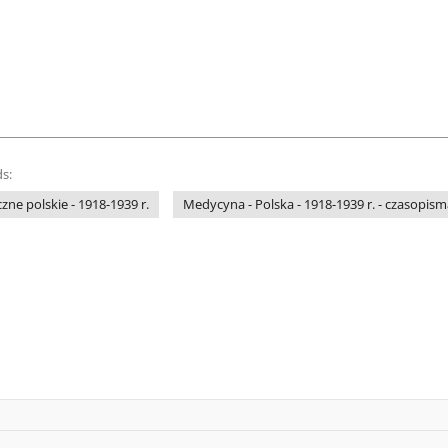
s:
e polskie - 1918-1939 r.
Medycyna - Polska - 1918-1939 r. - czasopism