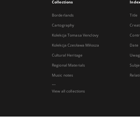
Collections
Inde
Borderlands
Title
Cartography
Creat
Kolekcja Tomasa Venclovy
Contr
Kolekcja Czesława Miłosza
Date
Cultural Heritage
Uwag
Regional Materials
Subje
Music notes
Relat
...
View all collections