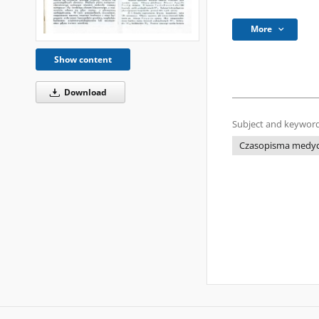
More
Show content
Download
Subject and keyword
Czasopisma medyczn