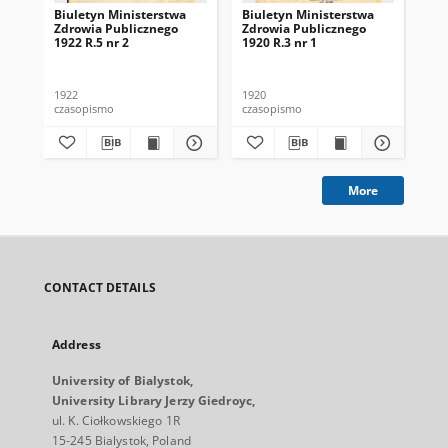
Biuletyn Ministerstwa
Biuletyn Ministerstwa
Biu
Zdrowia Publicznego
Zdrowia Publicznego
Zd
1922 R.5 nr 2
1920 R.3 nr 1
192
1922
1920
192
czasopismo
czasopismo
cza
More
CONTACT DETAILS
Address
University of Bialystok,
University Library Jerzy Giedroyc,
ul. K. Ciołkowskiego 1R
15-245 Bialystok, Poland