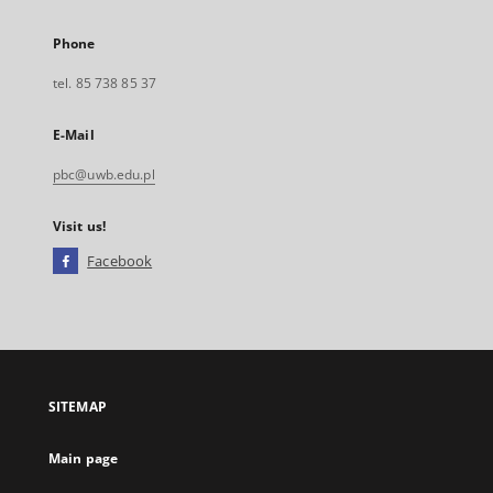
Phone
tel. 85 738 85 37
E-Mail
pbc@uwb.edu.pl
Visit us!
Facebook
External
link,
will
open
in
a
SITEMAP
new
tab
Main page