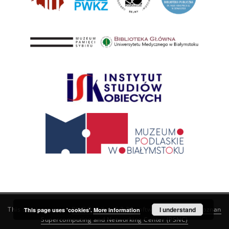
This service runs on
DInGO dLibra 6.3.21
software created by
I understand
Poznan
This page uses 'cookies'.
More information
Supercomputing and Networking Center (PSNC)