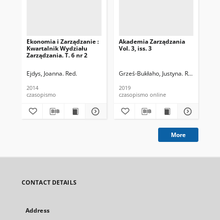
Ekonomia i Zarządzanie :
Akademia Zarządzania
En
Kwartalnik Wydziału
Vol. 3, iss. 3
Ma
Zarządzania. T. 6 nr 2
Pro
Vol
Ejdys, Joanna. Red.
Grześ-Bukłaho, Justyna. Red.
Ejd
2014
2019
202
czasopismo
czasopismo online
cza
More
CONTACT DETAILS
Address