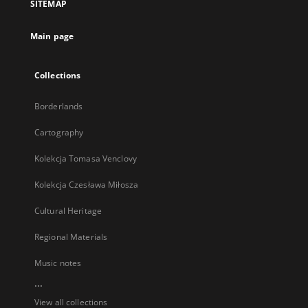
SITEMAP
new
tab
Main page
Collections
Borderlands
Cartography
Kolekcja Tomasa Venclovy
Kolekcja Czesława Miłosza
Cultural Heritage
Regional Materials
Music notes
...
View all collections