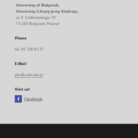
University of Bialystok,
University Library Jerzy Giedroyc,
ul. K. Ciołkowskiego 1R
15-245 Bialystok, Poland
Phone
tel. 85 738 85 37
E-Mail
pbc@uwb.edu.pl
Visit us!
Facebook
External
link,
will
open
in
a