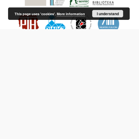
I understand
This page uses 'cookies'.
More information