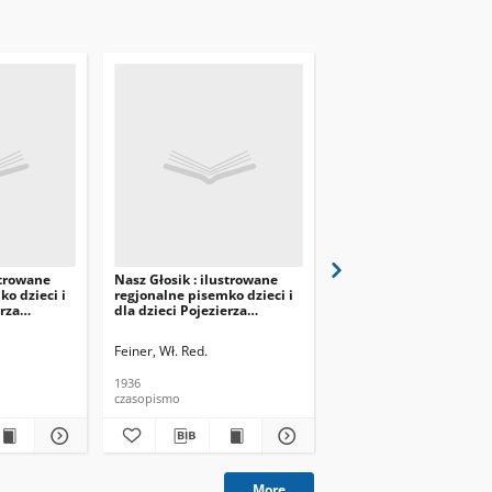
strowane
Nasz Głosik : ilustrowane
Nasz Głosik : ilustrow
o dzieci i
regjonalne pisemko dzieci i
regjonalne pisemko dzi
erza
dla dzieci Pojezierza
dla dzieci Pojezierza
alskiego
Augustowsko-Suwalskiego
Augustowsko-Suwalski
1936.04.15 nr 8
1936.04.01 nr 7
Feiner, Wł. Red.
Feiner, Wł. Red.
1936
1936
czasopismo
czasopismo
More