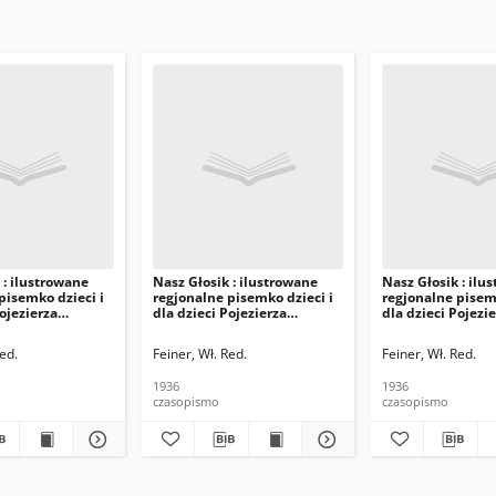
 : ilustrowane
Nasz Głosik : ilustrowane
Nasz Głosik : ilu
pisemko dzieci i
regjonalne pisemko dzieci i
regjonalne pisemk
Pojezierza
dla dzieci Pojezierza
dla dzieci Pojezi
o-Suwalskiego
Augustowsko-Suwalskiego
Augustowsko-Suw
nr 11
1936.05.15 nr 10
1936.05.01 nr 9
Red.
Feiner, Wł. Red.
Feiner, Wł. Red.
1936
1936
czasopismo
czasopismo