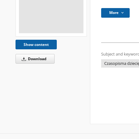
More
Show content
Subject and keyword
Download
Czasopisma dziecięc