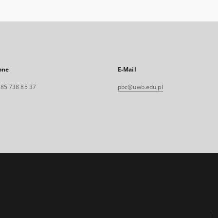
one
E-Mail
. 85 738 85 37
pbc@uwb.edu.pl