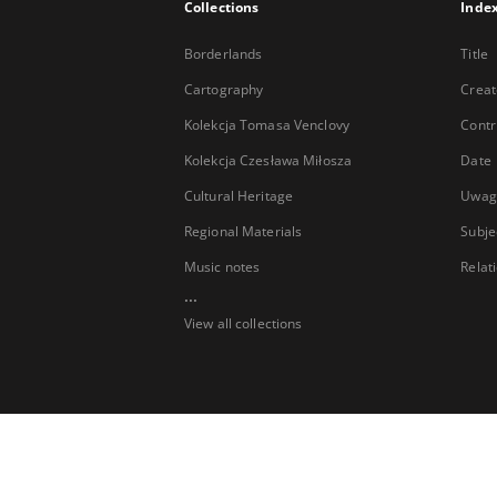
Collections
Inde
Borderlands
Title
Cartography
Creat
Kolekcja Tomasa Venclovy
Contr
Kolekcja Czesława Miłosza
Date
Cultural Heritage
Uwag
Regional Materials
Subje
Music notes
Relat
...
View all collections