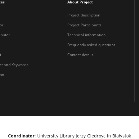
xes
About Project
Project description
or
Project Participants
ibutor
Technical information
Frequently asked questions
i
Contact details
ct and Keywords
ion
Coordinator:
University Library Jerzy Giedroyc in Białystok