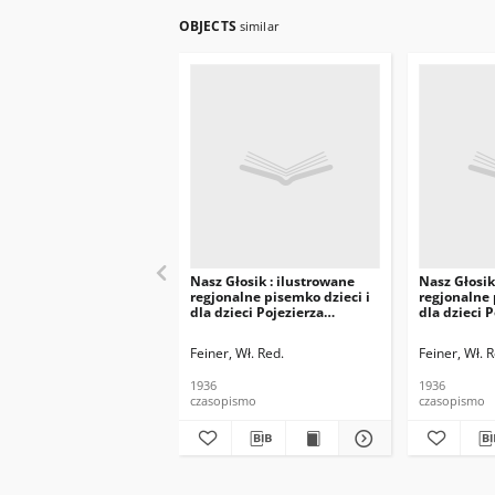
OBJECTS
similar
Nasz Głosik : ilustrowane
Nasz Głosik
regjonalne pisemko dzieci i
regjonalne 
dla dzieci Pojezierza
dla dzieci 
Augustowsko-Suwalskiego
Augustowsk
1936.06.15 nr 12
1936.06.01 
Feiner, Wł. Red.
Feiner, Wł. 
1936
1936
czasopismo
czasopismo