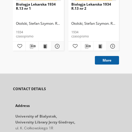
Biologja Lekarska 1934
Biologja Lekarska 1934
Bio
R.13 nr 1
R.13 nr 2
R.1
Otolski, Stefan Szymon. Red.
Otolski, Stefan Szymon. Red.
Oto
1934
1934
193
czasopismo
czasopismo
cza
More
CONTACT DETAILS
Address
University of Bialystok,
University Library Jerzy Giedroyc,
ul. K. Ciołkowskiego 1R