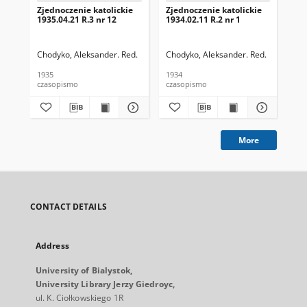
Zjednoczenie katolickie
Zjednoczenie katolickie
Zje
1935.04.21 R.3 nr 12
1934.02.11 R.2 nr 1
193
Chodyko, Aleksander. Red.
Chodyko, Aleksander. Red.
Cho
1935
1934
193
czasopismo
czasopismo
cza
More
CONTACT DETAILS
Address
University of Bialystok,
University Library Jerzy Giedroyc,
ul. K. Ciołkowskiego 1R