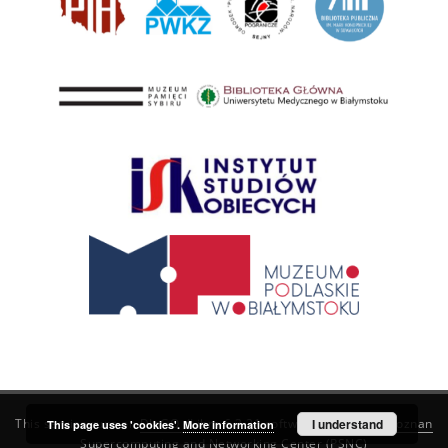
This service runs on
DInGO dLibra 6.3.21
software created by
I understand
Poznan
This page uses 'cookies'.
More information
Supercomputing and Networking Center (PSNC)