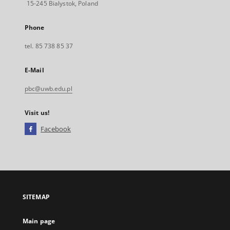
15-245 Bialystok, Poland
Phone
tel. 85 738 85 37
E-Mail
pbc@uwb.edu.pl
Visit us!
Facebook
External
link,
will
open
in
a
SITEMAP
new
tab
Main page