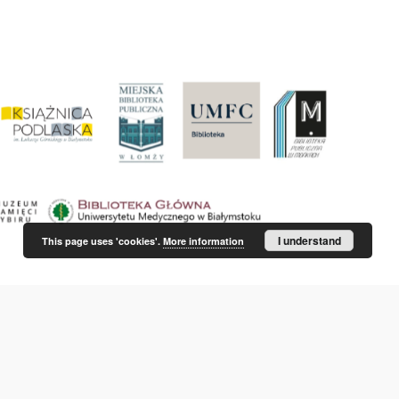
I understand
This page uses 'cookies'.
More information