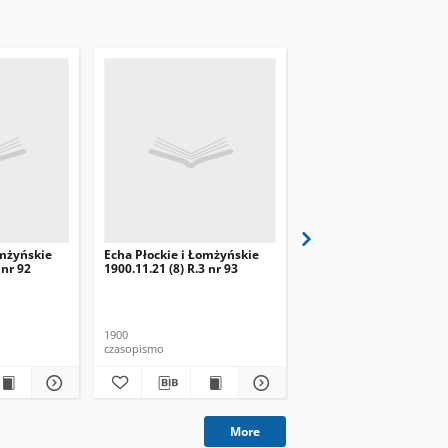
omżyńskie
Echa Płockie i Łomżyńskie
Echa Płockie i Łomżyńs
 nr 92
1900.11.21 (8) R.3 nr 93
1900.12.01 (11.18) R.3 n
1900
1900
czasopismo
czasopismo
More