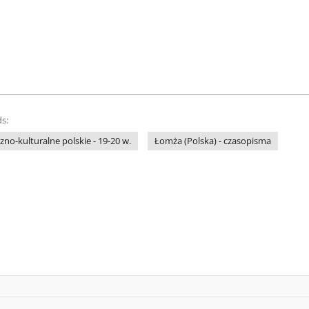
s:
no-kulturalne polskie - 19-20 w.
Łomża (Polska) - czasopisma