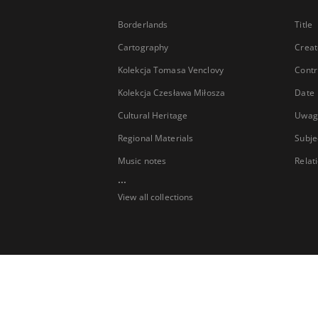
Borderlands
Title
Cartography
Creat
Kolekcja Tomasa Venclovy
Contr
Kolekcja Czesława Miłosza
Date
Cultural Heritage
Uwag
Regional Materials
Subje
Music notes
Relat
...
View all collections