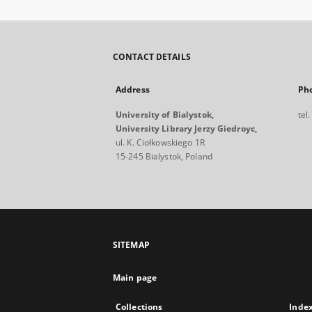
CONTACT DETAILS
Address
Ph
University of Bialystok,
tel
University Library Jerzy Giedroyc,
ul. K. Ciołkowskiego 1R
15-245 Bialystok, Poland
SITEMAP
Main page
Collections
Inde