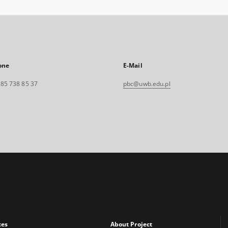
one
E-Mail
. 85 738 85 37
pbc@uwb.edu.pl
xes
About Project