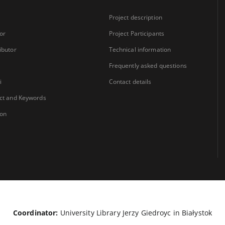
Project description
or
Project Participants
ibutor
Technical information
Frequently asked questions
i
Contact details
ct and Keywords
ion
Coordinator:
University Library Jerzy Giedroyc in Białystok