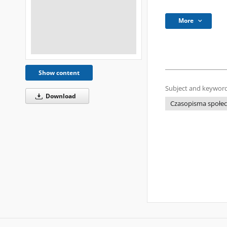
More
Show content
Subject and keyword
Download
Czasopisma społecz